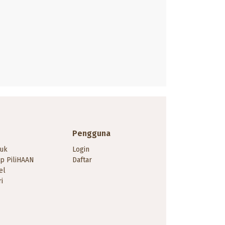
Pengguna
uk
Login
p PiliHAAN
Daftar
el
i