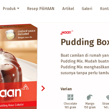
Produk
Resep PiliHAAN
Artikel
Galeri
Kont
Pudding Bo
Buat camilan di rumah yan
Pudding Mix. Mudah buatn
Pudding Mix menghasilkan
susunya tanpa perlu tamb
Varian
Chocolate
Mango
Stra
165 gram
150 gram
145