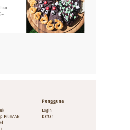
ihan
g
n rasa
apun
ihan.
Pengguna
uk
Login
p PiliHAAN
Daftar
el
i