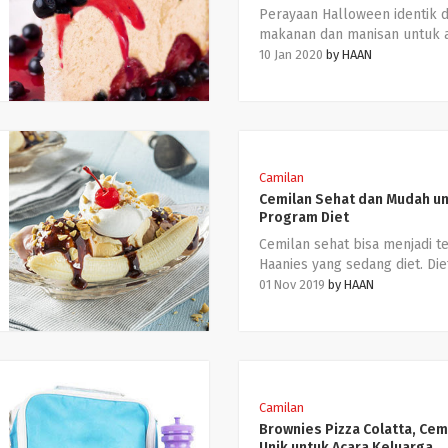
Perayaan Halloween identik 
makanan dan manisan untuk 
anak, mulai dari kue sampai 
10 Jan 2020
by
HAAN
Haanies pasti pernah mende
istilah “trick or treat”, yaitu 
saat perayaan Halloween di 
anak-anak mendatangi rumah
meminta permen dan cemilan
lainnya.
Camilan
Cemilan Sehat dan Mudah u
Program Diet
Cemilan sehat bisa menjadi 
Haanies yang sedang diet. Di
berarti tidak makan sama sek
01 Nov 2019
by
HAAN
tidak memanjakan diri denga
cemilan favorit, lho! Haanies 
bisa ngemil, hanya saja harus 
dalam memilih jenis makanan
mengatur porsinya.
Camilan
Brownies Pizza Colatta, Cem
Unik untuk Acara Keluarga