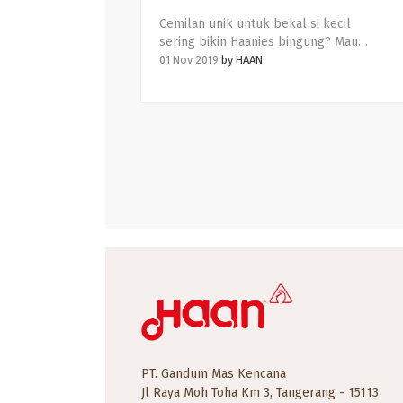
Cemilan unik untuk bekal si kecil
sering bikin Haanies bingung? Mau
buat apa untuk bekal si Kecil besok?
01 Nov 2019
by
HAAN
Anak-anak cenderung bosan dengan
bekal sekolah yang itu itu aja.
Sementara Haanies harus
menyediakan cemilan untuk bekal si
kecil ke sekolah.
PT. Gandum Mas Kencana
Jl Raya Moh Toha Km 3, Tangerang - 15113