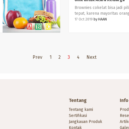
Brownies cokelat bisa jadi pil
tepat, karena mayoritas oran
Indonesia menyukai kue ini.
17 Oct 2019
by
HAAN
Teksturnya yang moist denga
cokelat yang kuat bikin siap
yang mencicipinya akan ketag
Prev
1
2
3
4
Next
Tentang
Info
Tentang kami
Prod
Sertifikasi
Rese
Jangkauan Produk
Artik
Kontak
Galer