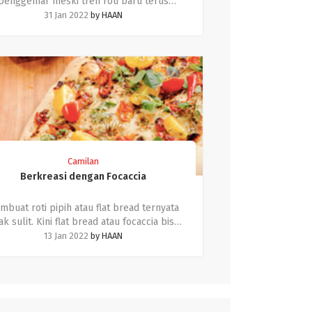
penggemar meski tren roti baru terus
bermunculan.
31 Jan 2022
by
HAAN
Camilan
Berkreasi dengan Focaccia
mbuat roti pipih atau flat bread ternyata
ak sulit. Kini flat bread atau focaccia bisa
juga ditambahkan dengan Haan Wippy
13 Jan 2022
by
HAAN
Cream untuk hasil yang lebih lembut!