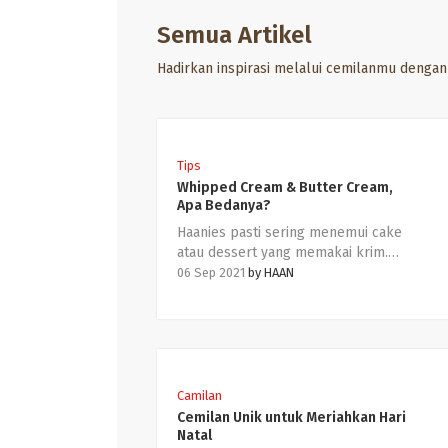
Semua Artikel
Hadirkan inspirasi melalui cemilanmu denga
Tips
Whipped Cream & Butter Cream,
Apa Bedanya?
Haanies pasti sering menemui cake
atau dessert yang memakai krim.
Secara sekilas semua krim tampak
06 Sep 2021
by
HAAN
sama, tapi ternyata berbeda loh.
Kebanyakan kue berkrim tersebut
menggunakan buttercream dan ada
yang memakai whipped cream.
Bedanya apa sih?
Camilan
Cemilan Unik untuk Meriahkan Hari
Natal