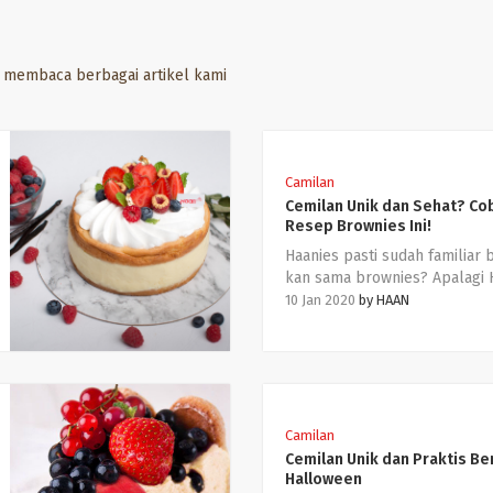
n membaca berbagai artikel kami
Camilan
Cemilan Unik dan Sehat? Co
Resep Brownies Ini!
Haanies pasti sudah familiar 
kan sama brownies? Apalagi 
Sweet Haan juga sudah serin
10 Jan 2020
by
HAAN
berbagi resep cemilan unik 
sehat menggunakan Haan Br
Mix. Saking banyaknya pemin
cemilan lezat yang praktis ini
sekarang banyak sekali kreas
brownies yang bisa dibuat sen
Camilan
rumah dengan berbagai mac
Cemilan Unik dan Praktis B
bentuk, warna, dan rasa.
Halloween