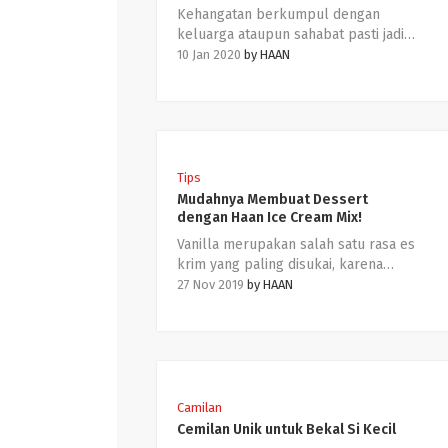
Kehangatan berkumpul dengan
keluarga ataupun sahabat pasti jadi
momen yang Haanies tunggu-tunggu
10 Jan 2020
by
HAAN
ketika hari Natal datang. Tidak hanya
momen hangat bersama orang
terdekat, hari Natal juga tentunya
identik dengan beragam suguhan
cantik dan lezat!
Tips
Mudahnya Membuat Dessert
dengan Haan Ice Cream Mix!
Vanilla merupakan salah satu rasa es
krim yang paling disukai, karena
rasanya yang netral dan mudah
27 Nov 2019
by
HAAN
dipadu-padankan dengan berbagai
dessert lainnya. Tapi, kalau bosan
menyantap langsung es krim vanilla,
Haanies bisa buat kreasi dessert
yang praktis, lho.
Camilan
Cemilan Unik untuk Bekal Si Kecil